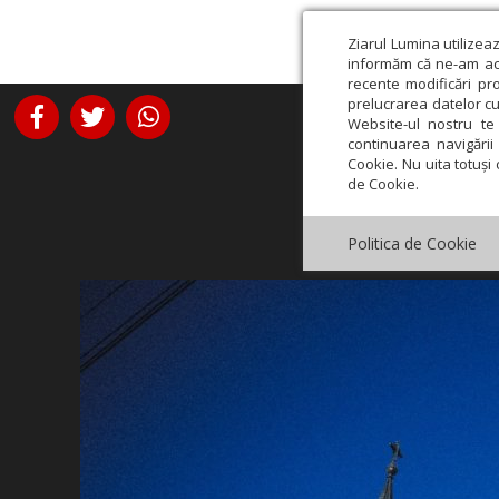
Ziarul Lumina utilizea
informăm că ne-am actu
recente modificări pr
prelucrarea datelor cu
Website-ul nostru te 
continuarea navigării 
Cookie. Nu uita totuși 
de Cookie.
Politica de Cookie