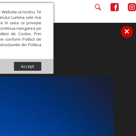
e Website-ul nostru. Te
iarului Lumina cele mai
ce în ceea ce privește
a continua navigarea pe
×
iticii de Cookie. Prin
ie conform Politicii de
trucțiunile din Politica
Accept