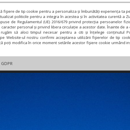
ză fişiere de tip cookie pentru a personaliza și îmbunătăți experiența ta p
alizat politicile pentru a integra în acestea și în activitatea curentă a Z
opuse de Regulamentul (UE) 2016/679 privind protecția persoanelor fizi
 caracter personal și privind libera circulație a acestor date. Înainte de 
rugăm să aloci timpul necesar pentru a citi și înțelege conținutul Pol
pe Website-ul nostru confirmi acceptarea utilizării fişierelor de tip cook
că poți modifica în orice moment setările acestor fişiere cookie urmând ins
GDPR