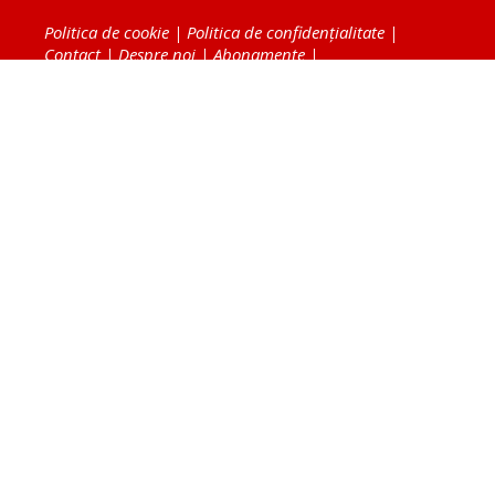
Politica de cookie
|
Politica de confidențialitate
|
Contact
|
Despre noi
|
Abonamente
|
Fototeca Ortodoxiei Românești
Radio TRINITAS
TV TRINITAS
Vestitorul Ortodoxiei
Agenţia de ştiri BASILICA
Patriarhia Română
Catedrala Mântuirii Neamului
BASILICA Travel
Serviciul de Colportaj Bisericesc
Atelierele Patriarhiei
Tipografia Cărţilor Bisericeşti
Conținutul și design-ul site-ului, toate informaţiile
publicate pe site de Ziarul Lumina sunt protejate de