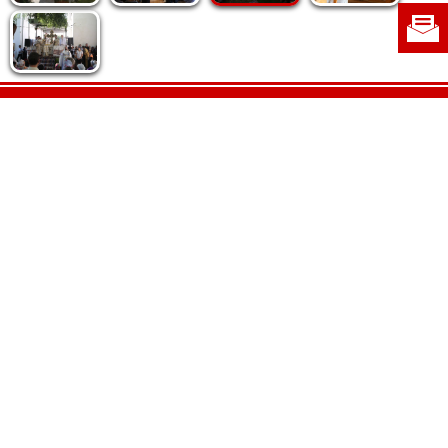
Politica de cookie
|
Politica de confidențialitate
|
Contact
|
Despre noi
|
Abonamente
|
Fototeca Ortodoxiei Românești
Radio TRINITAS
TV TRINITAS
Vestitorul Ortodoxiei
Agenţia de ştiri BASILICA
Patriarhia Română
Catedrala Mântuirii Neamului
BASILICA Travel
Serviciul de Colportaj Bisericesc
Atelierele Patriarhiei