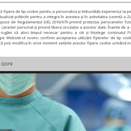
ză fişiere de tip cookie pentru a personaliza și îmbunătăți experiența ta p
alizat politicile pentru a integra în acestea și în activitatea curentă a Z
opuse de Regulamentul (UE) 2016/679 privind protecția persoanelor fizi
 caracter personal și privind libera circulație a acestor date. Înainte de 
rugăm să aloci timpul necesar pentru a citi și înțelege conținutul Pol
pe Website-ul nostru confirmi acceptarea utilizării fişierelor de tip cook
că poți modifica în orice moment setările acestor fişiere cookie urmând ins
GDPR