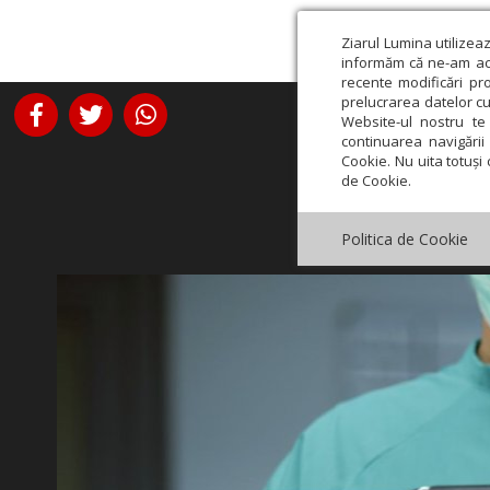
Ziarul Lumina utilizea
informăm că ne-am actu
recente modificări pr
prelucrarea datelor cu
Website-ul nostru te 
continuarea navigării 
Cookie. Nu uita totuși 
de Cookie.
Politica de Cookie