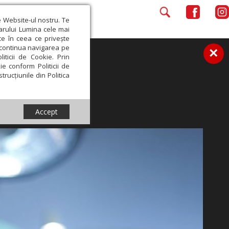
e Website-ul nostru. Te
iarului Lumina cele mai
ce în ceea ce privește
a continua navigarea pe
×
iticii de Cookie. Prin
ie conform Politicii de
trucțiunile din Politica
Accept