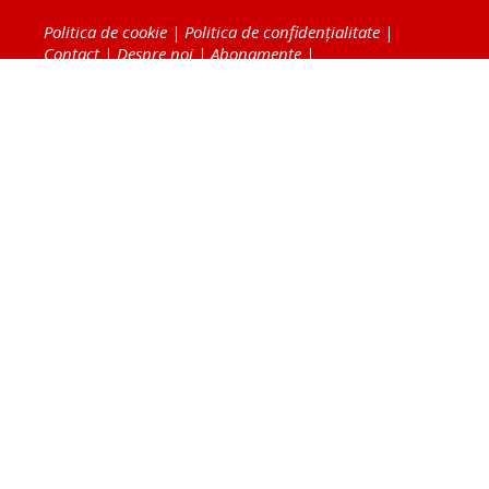
Politica de cookie
|
Politica de confidențialitate
|
Contact
|
Despre noi
|
Abonamente
|
Fototeca Ortodoxiei Românești
Radio TRINITAS
TV TRINITAS
Vestitorul Ortodoxiei
Agenţia de ştiri BASILICA
Patriarhia Română
Catedrala Mântuirii Neamului
BASILICA Travel
Serviciul de Colportaj Bisericesc
Atelierele Patriarhiei
Tipografia Cărţilor Bisericeşti
Conținutul și design-ul site-ului, toate informaţiile
publicate pe site de Ziarul Lumina sunt protejate de