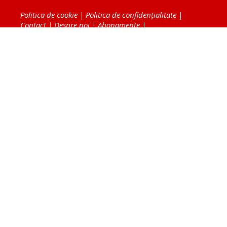
Politica de cookie
|
Politica de confidențialitate
|
Contact
|
Despre noi
|
Abonamente
|
Fototeca Ortodoxiei Românești
Radio TRINITAS
TV TRINITAS
Vestitorul Ortodoxiei
Agenţia de ştiri BASILICA
Patriarhia Română
Catedrala Mântuirii Neamului
BASILICA Travel
Serviciul de Colportaj Bisericesc
Atelierele Patriarhiei
Tipografia Cărţilor Bisericeşti
Conținutul și design-ul site-ului, toate informaţiile
publicate pe site de Ziarul Lumina sunt protejate de