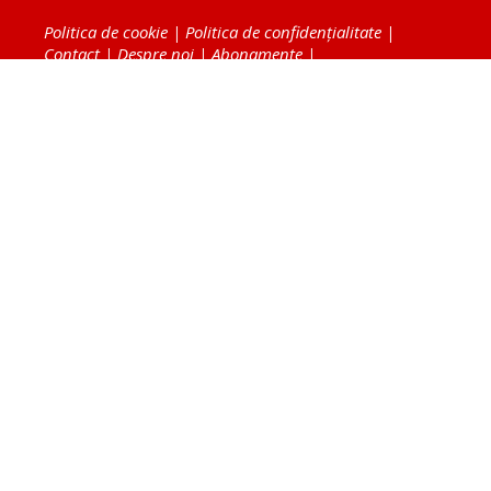
Politica de cookie
|
Politica de confidențialitate
|
Contact
|
Despre noi
|
Abonamente
|
Fototeca Ortodoxiei Românești
Radio TRINITAS
TV TRINITAS
Vestitorul Ortodoxiei
Agenţia de ştiri BASILICA
Patriarhia Română
Catedrala Mântuirii Neamului
BASILICA Travel
Serviciul de Colportaj Bisericesc
Atelierele Patriarhiei
Tipografia Cărţilor Bisericeşti
Conținutul și design-ul site-ului, toate informaţiile
publicate pe site de Ziarul Lumina sunt protejate de