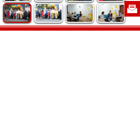
Politica de cookie
|
Politica de confidențialitate
|
Contact
|
Despre noi
|
Abonamente
|
Fototeca Ortodoxiei Românești
Radio TRINITAS
TV TRINITAS
Vestitorul Ortodoxiei
Agenţia de ştiri BASILICA
Patriarhia Română
Catedrala Mântuirii Neamului
BASILICA Travel
Serviciul de Colportaj Bisericesc
Atelierele Patriarhiei