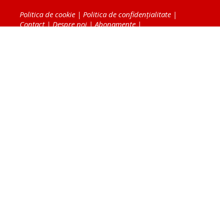
Politica de cookie
|
Politica de confidențialitate
|
Contact
|
Despre noi
|
Abonamente
|
Fototeca Ortodoxiei Românești
Radio TRINITAS
TV TRINITAS
Vestitorul Ortodoxiei
Agenţia de ştiri BASILICA
Patriarhia Română
Catedrala Mântuirii Neamului
BASILICA Travel
Serviciul de Colportaj Bisericesc
Atelierele Patriarhiei
Tipografia Cărţilor Bisericeşti
Conținutul și design-ul site-ului, toate informaţiile
publicate pe site de Ziarul Lumina sunt protejate de