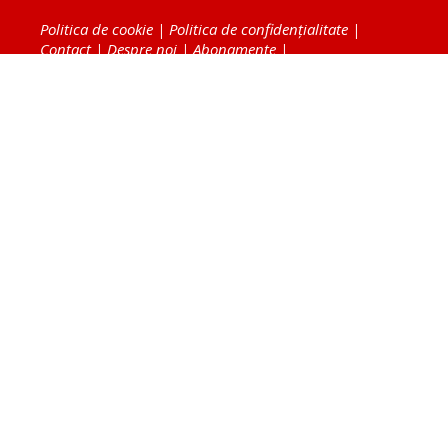
Politica de cookie
|
Politica de confidențialitate
|
Contact
|
Despre noi
|
Abonamente
|
Fototeca Ortodoxiei Românești
Radio TRINITAS
TV TRINITAS
Vestitorul Ortodoxiei
Agenţia de ştiri BASILICA
Patriarhia Română
Catedrala Mântuirii Neamului
BASILICA Travel
Serviciul de Colportaj Bisericesc
Atelierele Patriarhiei
Tipografia Cărţilor Bisericeşti
Conținutul și design-ul site-ului, toate informaţiile
publicate pe site de Ziarul Lumina sunt protejate de