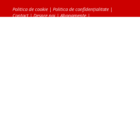
Politica de cookie
|
Politica de confidențialitate
|
Contact
|
Despre noi
|
Abonamente
|
Fototeca Ortodoxiei Românești
Radio TRINITAS
TV TRINITAS
Vestitorul Ortodoxiei
Agenţia de ştiri BASILICA
Patriarhia Română
Catedrala Mântuirii Neamului
BASILICA Travel
Serviciul de Colportaj Bisericesc
Atelierele Patriarhiei
Tipografia Cărţilor Bisericeşti
Conținutul și design-ul site-ului, toate informaţiile
publicate pe site de Ziarul Lumina sunt protejate de