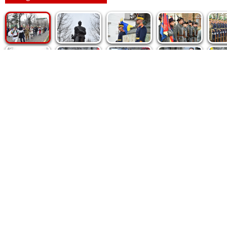
Politica de cookie
|
Politica de confidențialitate
|
Contact
|
De
Fototeca Ortodoxiei Românești
Agenţia de şt
Radio TRINITAS
Patriarhia 
TV TRINITAS
Catedrala M
Vestitorul Ortodoxiei
Conținutul și design-ul site-ului, toate informaţiile publicate 