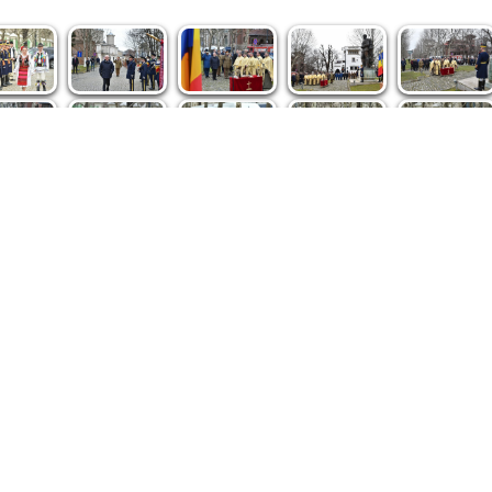
spre noi
|
Abonamente
|
iri BASILICA
BASILICA Travel
Română
Serviciul de Colportaj Bisericesc
ântuirii Neamului
Atelierele Patriarhiei
Tipografia Cărţilor Bisericeşti
pe site de Ziarul Lumina sunt protejate de dispoziţiile legale în vigoa