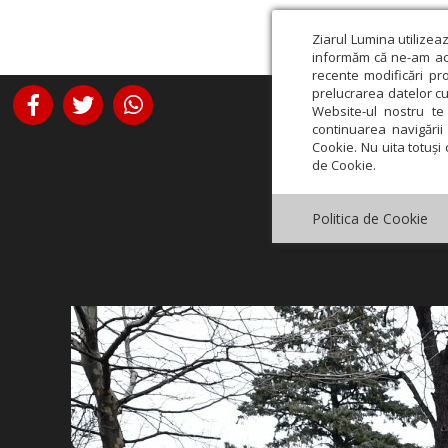
Ziarul Lumina utilizea
informăm că ne-am actu
recente modificări pr
prelucrarea datelor cu
Website-ul nostru te 
continuarea navigării 
Cookie. Nu uita totuși 
de Cookie.
Politica de Cookie