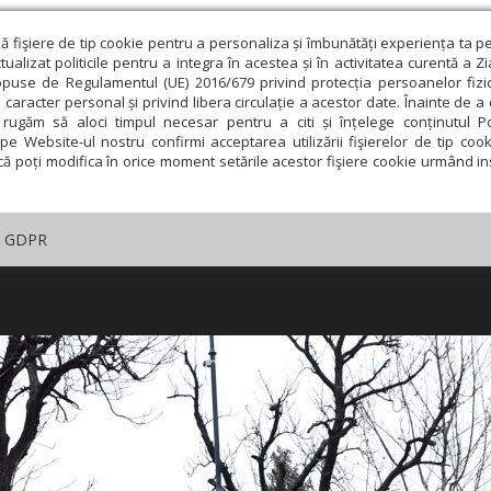
ză fişiere de tip cookie pentru a personaliza și îmbunătăți experiența ta p
alizat politicile pentru a integra în acestea și în activitatea curentă a Z
opuse de Regulamentul (UE) 2016/679 privind protecția persoanelor fizi
 caracter personal și privind libera circulație a acestor date. Înainte de 
rugăm să aloci timpul necesar pentru a citi și înțelege conținutul Pol
pe Website-ul nostru confirmi acceptarea utilizării fişierelor de tip cook
că poți modifica în orice moment setările acestor fişiere cookie urmând ins
GDPR