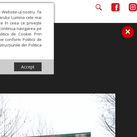
e Website-ul nostru. Te
iarului Lumina cele mai
ce în ceea ce privește
a continua navigarea pe
×
iticii de Cookie. Prin
ie conform Politicii de
trucțiunile din Politica
Accept