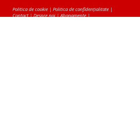
Politica de cookie
|
Politica de confidențialitate
|
Contact
|
Despre noi
|
Abonamente
|
Fototeca Ortodoxiei Românești
Radio TRINITAS
TV TRINITAS
Vestitorul Ortodoxiei
Agenţia de ştiri BASILICA
Patriarhia Română
Catedrala Mântuirii Neamului
BASILICA Travel
Serviciul de Colportaj Bisericesc
Atelierele Patriarhiei
Tipografia Cărţilor Bisericeşti
Conținutul și design-ul site-ului, toate informaţiile
publicate pe site de Ziarul Lumina sunt protejate de