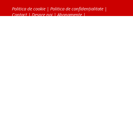
Politica de cookie
|
Politica de confidențialitate
|
Contact
|
Despre noi
|
Abonamente
|
Fototeca Ortodoxiei Românești
Radio TRINITAS
TV TRINITAS
Vestitorul Ortodoxiei
Agenţia de ştiri BASILICA
Patriarhia Română
Catedrala Mântuirii Neamului
BASILICA Travel
Serviciul de Colportaj Bisericesc
Atelierele Patriarhiei
Tipografia Cărţilor Bisericeşti
Conținutul și design-ul site-ului, toate informaţiile
publicate pe site de Ziarul Lumina sunt protejate de