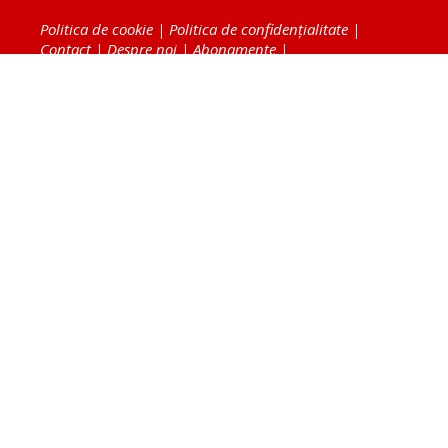
Politica de cookie
|
Politica de confidențialitate
|
Contact
|
Despre noi
|
Abonamente
|
Fototeca Ortodoxiei Românești
Radio TRINITAS
TV TRINITAS
Vestitorul Ortodoxiei
Agenţia de ştiri BASILICA
Patriarhia Română
Catedrala Mântuirii Neamului
BASILICA Travel
Serviciul de Colportaj Bisericesc
Atelierele Patriarhiei
Tipografia Cărţilor Bisericeşti
Conținutul și design-ul site-ului, toate informaţiile
publicate pe site de Ziarul Lumina sunt protejate de