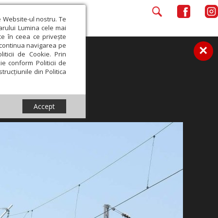
e Website-ul nostru. Te
iarului Lumina cele mai
ce în ceea ce privește
a continua navigarea pe
×
iticii de Cookie. Prin
ie conform Politicii de
trucțiunile din Politica
Accept