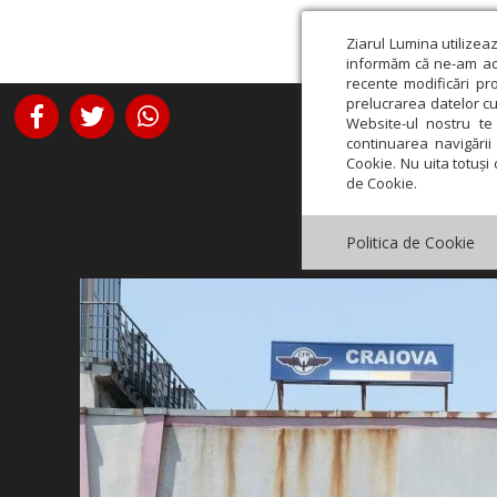
Ziarul Lumina utilizea
informăm că ne-am actu
recente modificări pr
prelucrarea datelor cu
Website-ul nostru te 
continuarea navigării 
Cookie. Nu uita totuși 
de Cookie.
Politica de Cookie