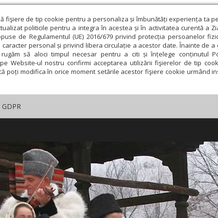
ză fişiere de tip cookie pentru a personaliza și îmbunătăți experiența ta p
alizat politicile pentru a integra în acestea și în activitatea curentă a Z
opuse de Regulamentul (UE) 2016/679 privind protecția persoanelor fizi
 caracter personal și privind libera circulație a acestor date. Înainte de 
rugăm să aloci timpul necesar pentru a citi și înțelege conținutul Pol
pe Website-ul nostru confirmi acceptarea utilizării fişierelor de tip cook
că poți modifica în orice moment setările acestor fişiere cookie urmând ins
GDPR