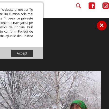
e Website-ul nostru. Te
iarului Lumina cele mai
ce în ceea ce privește
a continua navigarea pe
×
iticii de Cookie. Prin
ie conform Politicii de
trucțiunile din Politica
Accept