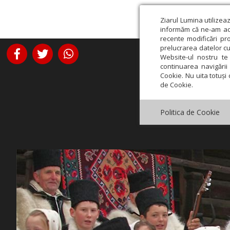
Ziarul Lumina utilizea
informăm că ne-am actu
recente modificări pr
prelucrarea datelor cu
Website-ul nostru te 
continuarea navigării 
Cookie. Nu uita totuși 
de Cookie.
Politica de Cookie