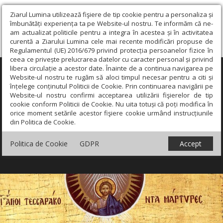
Ziarul Lumina utilizează fişiere de tip cookie pentru a personaliza și
îmbunătăți experiența ta pe Website-ul nostru. Te informăm că ne-
am actualizat politicile pentru a integra în acestea și în activitatea
curentă a Ziarului Lumina cele mai recente modificări propuse de
Regulamentul (UE) 2016/679 privind protecția persoanelor fizice în
ceea ce privește prelucrarea datelor cu caracter personal și privind
libera circulație a acestor date. Înainte de a continua navigarea pe
×
Website-ul nostru te rugăm să aloci timpul necesar pentru a citi și
înțelege conținutul Politicii de Cookie. Prin continuarea navigării pe
Website-ul nostru confirmi acceptarea utilizării fişierelor de tip
cookie conform Politicii de Cookie. Nu uita totuși că poți modifica în
orice moment setările acestor fişiere cookie urmând instrucțiunile
din Politica de Cookie.
Politica de Cookie
GDPR
Accept