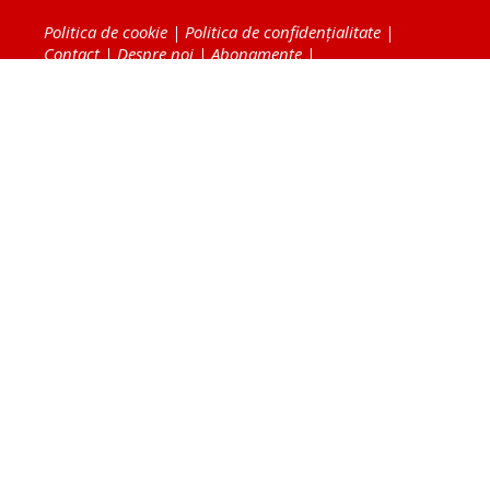
Politica de cookie
|
Politica de confidențialitate
|
Contact
|
Despre noi
|
Abonamente
|
Fototeca Ortodoxiei Românești
Radio TRINITAS
TV TRINITAS
Vestitorul Ortodoxiei
Agenţia de ştiri BASILICA
Patriarhia Română
Catedrala Mântuirii Neamului
BASILICA Travel
Serviciul de Colportaj Bisericesc
Atelierele Patriarhiei
Tipografia Cărţilor Bisericeşti
Conținutul și design-ul site-ului, toate informaţiile
publicate pe site de Ziarul Lumina sunt protejate de