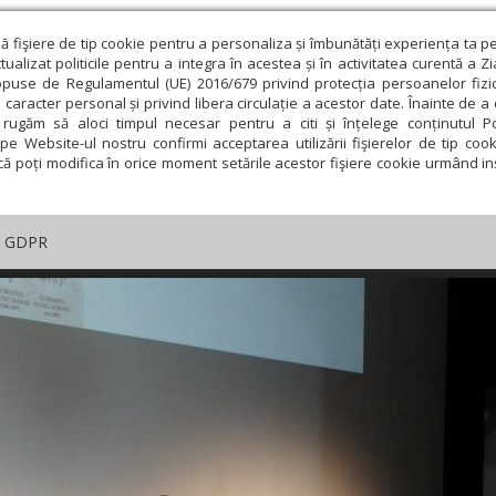
ză fişiere de tip cookie pentru a personaliza și îmbunătăți experiența ta p
alizat politicile pentru a integra în acestea și în activitatea curentă a Z
opuse de Regulamentul (UE) 2016/679 privind protecția persoanelor fizi
 caracter personal și privind libera circulație a acestor date. Înainte de 
rugăm să aloci timpul necesar pentru a citi și înțelege conținutul Pol
pe Website-ul nostru confirmi acceptarea utilizării fişierelor de tip cook
că poți modifica în orice moment setările acestor fişiere cookie urmând ins
GDPR