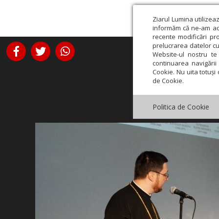
Ziarul Lumina utilizea
informăm că ne-am actu
recente modificări pr
prelucrarea datelor cu
Website-ul nostru te 
continuarea navigării 
Cookie. Nu uita totuși 
de Cookie.
Politica de Cookie