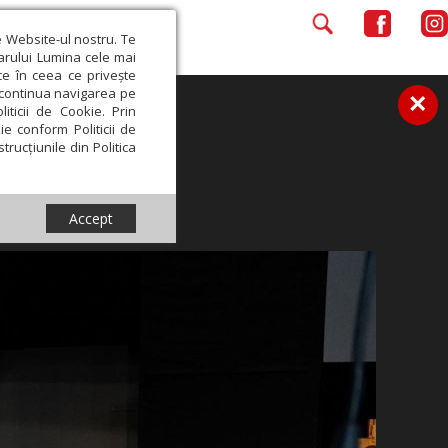
e Website-ul nostru. Te
iarului Lumina cele mai
ce în ceea ce privește
a continua navigarea pe
×
iticii de Cookie. Prin
ie conform Politicii de
trucțiunile din Politica
Accept