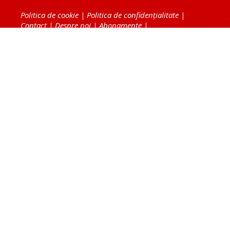
Politica de cookie
|
Politica de confidențialitate
|
Contact
|
Despre noi
|
Abonamente
|
Fototeca Ortodoxiei Românești
Radio TRINITAS
TV TRINITAS
Vestitorul Ortodoxiei
Agenţia de ştiri BASILICA
Patriarhia Română
Catedrala Mântuirii Neamului
BASILICA Travel
Serviciul de Colportaj Bisericesc
Atelierele Patriarhiei
Tipografia Cărţilor Bisericeşti
Conținutul și design-ul site-ului, toate informaţiile
publicate pe site de Ziarul Lumina sunt protejate de