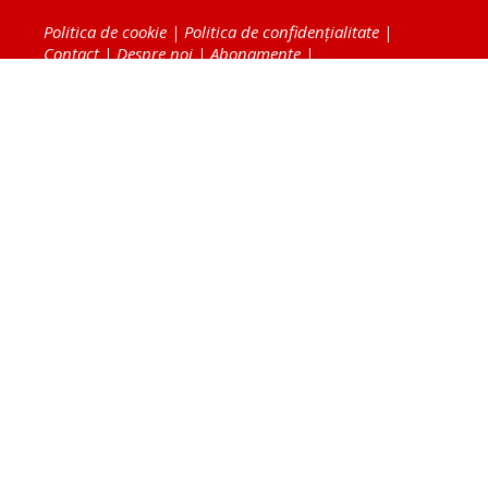
Politica de cookie
|
Politica de confidențialitate
|
Contact
|
Despre noi
|
Abonamente
|
Fototeca Ortodoxiei Românești
Radio TRINITAS
TV TRINITAS
Vestitorul Ortodoxiei
Agenţia de ştiri BASILICA
Patriarhia Română
Catedrala Mântuirii Neamului
BASILICA Travel
Serviciul de Colportaj Bisericesc
Atelierele Patriarhiei
Tipografia Cărţilor Bisericeşti
Conținutul și design-ul site-ului, toate informaţiile
publicate pe site de Ziarul Lumina sunt protejate de