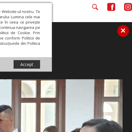
e Website-ul nostru. Te
iarului Lumina cele mai
ce în ceea ce privește
a continua navigarea pe
×
iticii de Cookie. Prin
ie conform Politicii de
trucțiunile din Politica
Accept