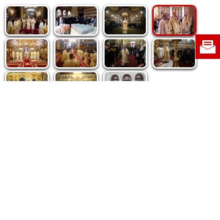
Politica de cookie
|
Politica de confidențialitate
|
Contact
|
Despre noi
|
Abonamente
|
Fototeca Ortodoxiei Românești
Radio TRINITAS
TV TRINITAS
Vestitorul Ortodoxiei
Agenţia de ştiri BASILICA