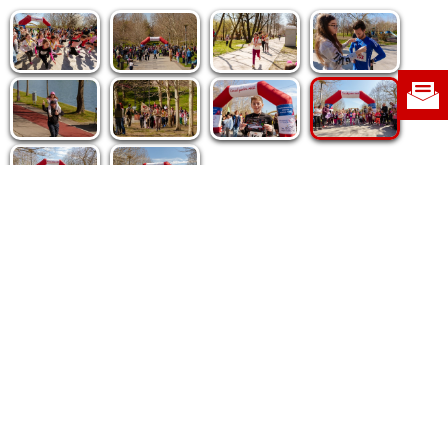
Politica de cookie
|
Politica de confidențialitate
|
Contact
|
Despre noi
|
Abonamente
|
Fototeca Ortodoxiei Românești
Radio TRINITAS
TV TRINITAS
Vestitorul Ortodoxiei
Agenţia de ştiri BASILICA