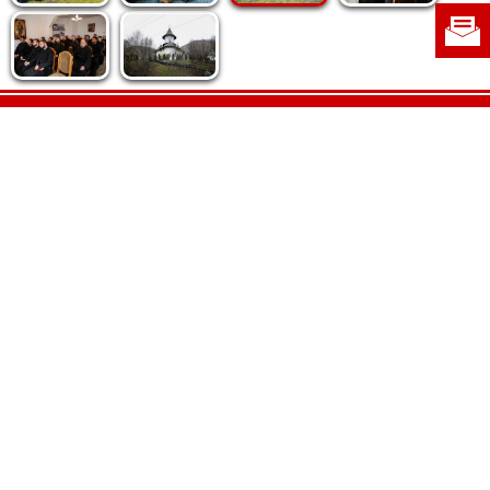
Politica de cookie
|
Politica de confidențialitate
|
Contact
|
Despre noi
|
Abonamente
|
Fototeca Ortodoxiei Românești
Radio TRINITAS
TV TRINITAS
Vestitorul Ortodoxiei
Agenţia de ştiri BASILICA
Patriarhia Română
Catedrala Mântuirii Neamului
BASILICA Travel
Serviciul de Colportaj Bisericesc
Atelierele Patriarhiei