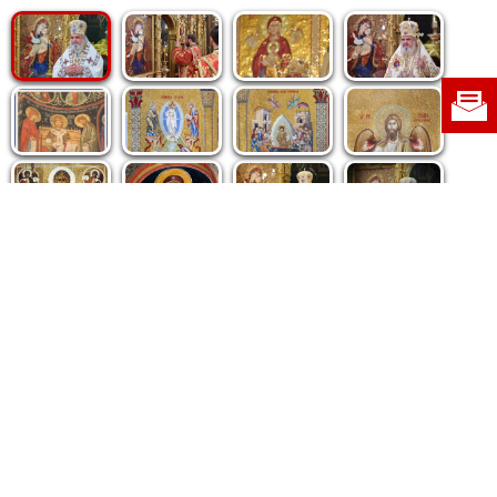
Politica de cookie
|
Politica de confidențialitate
|
Contact
|
Despre noi
|
Abonamente
|
Fototeca Ortodoxiei Românești
Radio TRINITAS
TV TRINITAS
Vestitorul Ortodoxiei
Agenţia de ştiri BASILICA