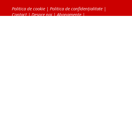
Politica de cookie
|
Politica de confidențialitate
|
Contact
|
Despre noi
|
Abonamente
|
Fototeca Ortodoxiei Românești
Radio TRINITAS
TV TRINITAS
Vestitorul Ortodoxiei
Agenţia de ştiri BASILICA
Patriarhia Română
Catedrala Mântuirii Neamului
BASILICA Travel
Serviciul de Colportaj Bisericesc
Atelierele Patriarhiei
Tipografia Cărţilor Bisericeşti
Conținutul și design-ul site-ului, toate informaţiile
publicate pe site de Ziarul Lumina sunt protejate de