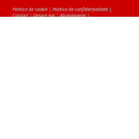
Politica de cookie
|
Politica de confidențialitate
|
Contact
|
Despre noi
|
Abonamente
|
Fototeca Ortodoxiei Românești
Radio TRINITAS
TV TRINITAS
Vestitorul Ortodoxiei
Agenţia de ştiri BASILICA
Patriarhia Română
Catedrala Mântuirii Neamului
BASILICA Travel
Serviciul de Colportaj Bisericesc
Atelierele Patriarhiei
Tipografia Cărţilor Bisericeşti
Conținutul și design-ul site-ului, toate informaţiile
publicate pe site de Ziarul Lumina sunt protejate de