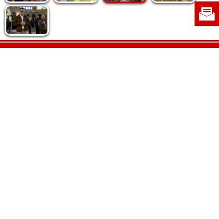
Politica de cookie
|
Politica de confidențialitate
|
Contact
|
Despre noi
|
Abonamente
|
Fototeca Ortodoxiei Românești
Radio TRINITAS
TV TRINITAS
Vestitorul Ortodoxiei
Agenţia de ştiri BASILICA
Patriarhia Română
Catedrala Mântuirii Neamului
BASILICA Travel
Serviciul de Colportaj Bisericesc
Atelierele Patriarhiei