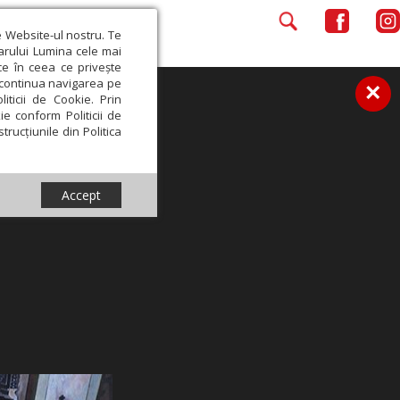
e Website-ul nostru. Te
iarului Lumina cele mai
ce în ceea ce privește
a continua navigarea pe
×
iticii de Cookie. Prin
ie conform Politicii de
trucțiunile din Politica
Accept