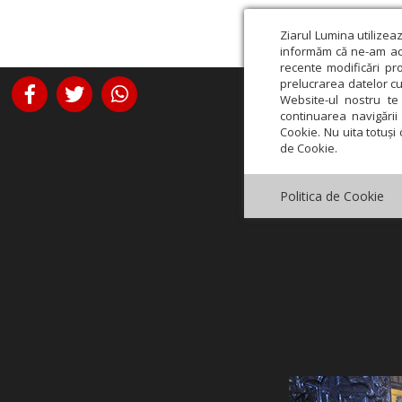
Ziarul Lumina utilizea
informăm că ne-am actu
recente modificări pr
prelucrarea datelor cu
Website-ul nostru te 
continuarea navigării 
Cookie. Nu uita totuși 
de Cookie.
Politica de Cookie