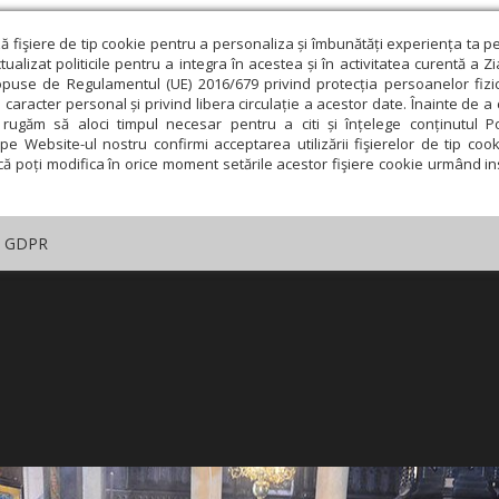
ză fişiere de tip cookie pentru a personaliza și îmbunătăți experiența ta p
alizat politicile pentru a integra în acestea și în activitatea curentă a Z
opuse de Regulamentul (UE) 2016/679 privind protecția persoanelor fizi
 caracter personal și privind libera circulație a acestor date. Înainte de 
rugăm să aloci timpul necesar pentru a citi și înțelege conținutul Pol
pe Website-ul nostru confirmi acceptarea utilizării fişierelor de tip cook
că poți modifica în orice moment setările acestor fişiere cookie urmând ins
GDPR