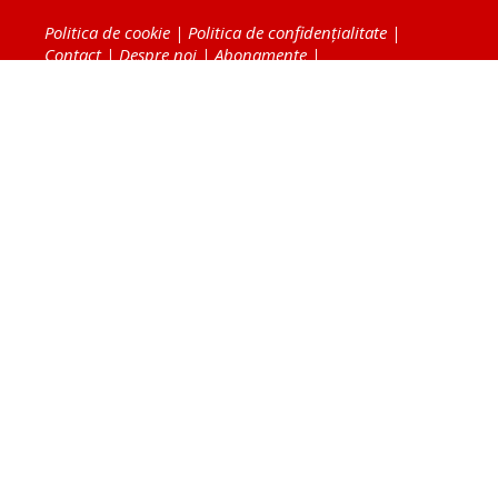
Politica de cookie
|
Politica de confidențialitate
|
Contact
|
Despre noi
|
Abonamente
|
Fototeca Ortodoxiei Românești
Radio TRINITAS
TV TRINITAS
Vestitorul Ortodoxiei
Agenţia de ştiri BASILICA
Patriarhia Română
Catedrala Mântuirii Neamului
BASILICA Travel
Serviciul de Colportaj Bisericesc
Atelierele Patriarhiei
Tipografia Cărţilor Bisericeşti
Conținutul și design-ul site-ului, toate informaţiile
publicate pe site de Ziarul Lumina sunt protejate de