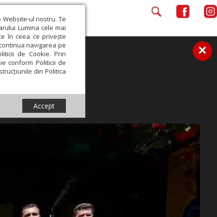
e Website-ul nostru. Te
iarului Lumina cele mai
ce în ceea ce privește
a continua navigarea pe
×
iticii de Cookie. Prin
ie conform Politicii de
trucțiunile din Politica
Accept