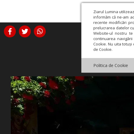
Ziarul Lumina utilizea
informăm că ne-am actu
recente modificări pr
prelucrarea datelor cu
Website-ul nostru te 
continuarea navigării 
Cookie. Nu uita totuși 
de Cookie.
Politica de Cookie