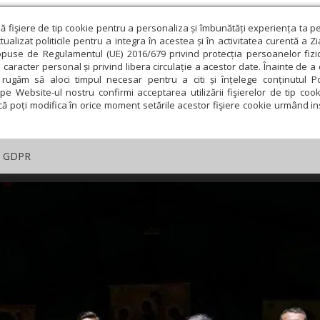
ză fişiere de tip cookie pentru a personaliza și îmbunătăți experiența ta p
alizat politicile pentru a integra în acestea și în activitatea curentă a Z
opuse de Regulamentul (UE) 2016/679 privind protecția persoanelor fizi
 caracter personal și privind libera circulație a acestor date. Înainte de 
rugăm să aloci timpul necesar pentru a citi și înțelege conținutul Pol
pe Website-ul nostru confirmi acceptarea utilizării fişierelor de tip cook
că poți modifica în orice moment setările acestor fişiere cookie urmând ins
GDPR