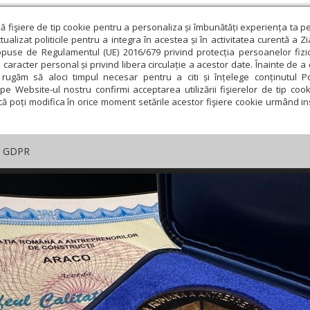
ză fişiere de tip cookie pentru a personaliza și îmbunătăți experiența ta p
alizat politicile pentru a integra în acestea și în activitatea curentă a Z
opuse de Regulamentul (UE) 2016/679 privind protecția persoanelor fizi
 caracter personal și privind libera circulație a acestor date. Înainte de 
rugăm să aloci timpul necesar pentru a citi și înțelege conținutul Pol
pe Website-ul nostru confirmi acceptarea utilizării fişierelor de tip cook
că poți modifica în orice moment setările acestor fişiere cookie urmând ins
GDPR