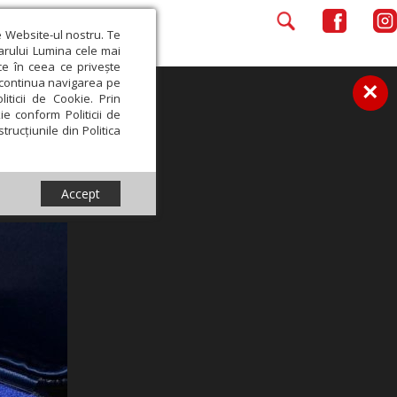
e Website-ul nostru. Te
iarului Lumina cele mai
ce în ceea ce privește
a continua navigarea pe
×
iticii de Cookie. Prin
ie conform Politicii de
trucțiunile din Politica
Accept