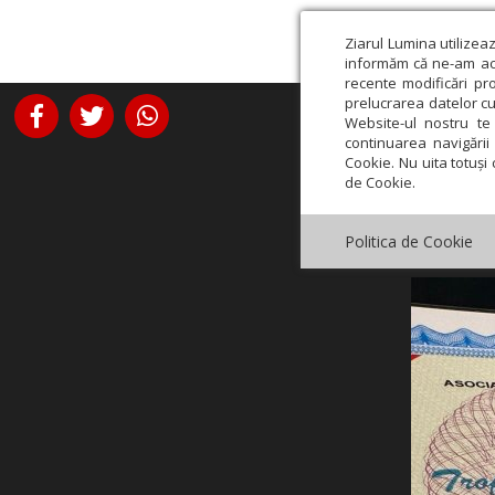
Ziarul Lumina utilizea
informăm că ne-am actu
recente modificări pr
prelucrarea datelor cu
Website-ul nostru te 
continuarea navigării 
Cookie. Nu uita totuși 
de Cookie.
Politica de Cookie