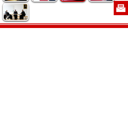
Politica de cookie
|
Politica de confidențialitate
|
Contact
|
Despre noi
|
Abonamente
|
Fototeca Ortodoxiei Românești
Radio TRINITAS
TV TRINITAS
Vestitorul Ortodoxiei
Agenţia de ştiri BASILICA
Patriarhia Română
Catedrala Mântuirii Neamului
BASILICA Travel
Serviciul de Colportaj Bisericesc
Atelierele Patriarhiei