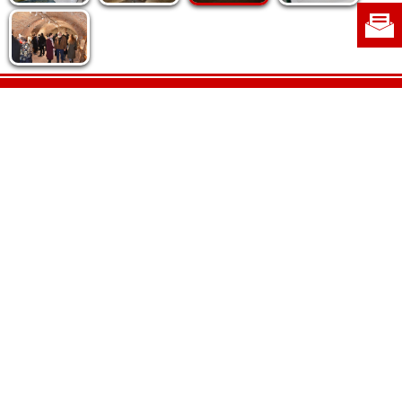
Politica de cookie
|
Politica de confidențialitate
|
Contact
|
Despre noi
|
Abonamente
|
Fototeca Ortodoxiei Românești
Radio TRINITAS
TV TRINITAS
Vestitorul Ortodoxiei
Agenţia de ştiri BASILICA
Patriarhia Română
Catedrala Mântuirii Neamului
BASILICA Travel
Serviciul de Colportaj Bisericesc
Atelierele Patriarhiei