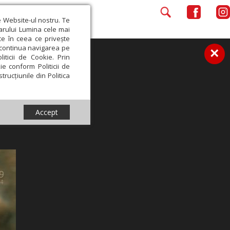
e Website-ul nostru. Te
iarului Lumina cele mai
ce în ceea ce privește
a continua navigarea pe
×
iticii de Cookie. Prin
ie conform Politicii de
trucțiunile din Politica
Accept