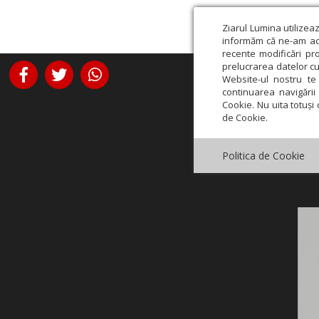
Ziarul Lumina utilizea
informăm că ne-am actu
recente modificări pr
prelucrarea datelor cu
Website-ul nostru te 
continuarea navigării 
Cookie. Nu uita totuși 
de Cookie.
Politica de Cookie