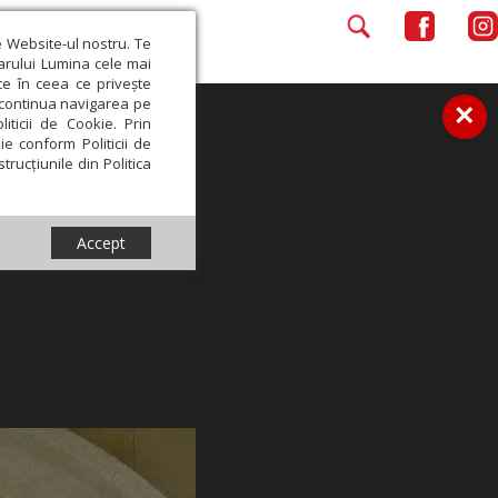
e Website-ul nostru. Te
iarului Lumina cele mai
ce în ceea ce privește
a continua navigarea pe
×
iticii de Cookie. Prin
ie conform Politicii de
trucțiunile din Politica
Accept