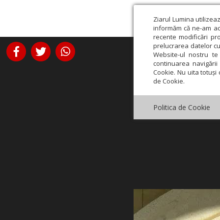
Ziarul Lumina utilizea
informăm că ne-am actu
recente modificări pr
prelucrarea datelor cu
Website-ul nostru te 
continuarea navigării 
Cookie. Nu uita totuși 
de Cookie.
Politica de Cookie