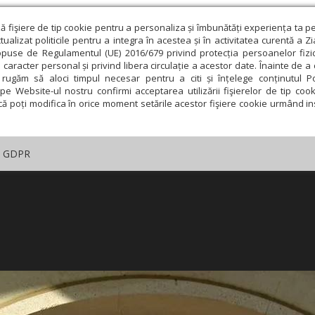
ză fişiere de tip cookie pentru a personaliza și îmbunătăți experiența ta p
alizat politicile pentru a integra în acestea și în activitatea curentă a Z
opuse de Regulamentul (UE) 2016/679 privind protecția persoanelor fizi
 caracter personal și privind libera circulație a acestor date. Înainte de 
rugăm să aloci timpul necesar pentru a citi și înțelege conținutul Pol
pe Website-ul nostru confirmi acceptarea utilizării fişierelor de tip cook
că poți modifica în orice moment setările acestor fişiere cookie urmând ins
GDPR