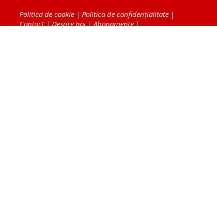
Politica de cookie
|
Politica de confidențialitate
|
Contact
|
Despre noi
|
Abonamente
|
Fototeca Ortodoxiei Românești
Radio TRINITAS
TV TRINITAS
Vestitorul Ortodoxiei
Agenţia de ştiri BASILICA
Patriarhia Română
Catedrala Mântuirii Neamului
BASILICA Travel
Serviciul de Colportaj Bisericesc
Atelierele Patriarhiei
Tipografia Cărţilor Bisericeşti
Conținutul și design-ul site-ului, toate informaţiile
publicate pe site de Ziarul Lumina sunt protejate de