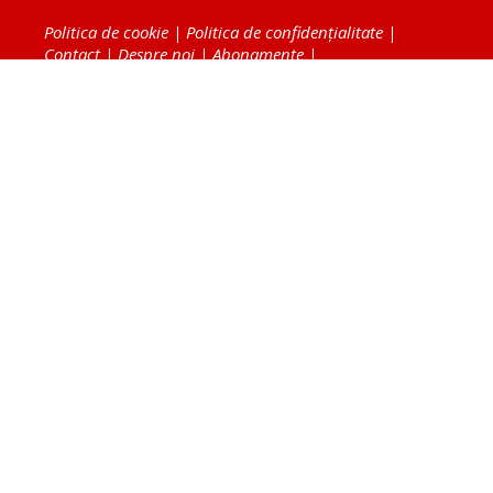
Politica de cookie
|
Politica de confidențialitate
|
Contact
|
Despre noi
|
Abonamente
|
Fototeca Ortodoxiei Românești
Radio TRINITAS
TV TRINITAS
Vestitorul Ortodoxiei
Agenţia de ştiri BASILICA
Patriarhia Română
Catedrala Mântuirii Neamului
BASILICA Travel
Serviciul de Colportaj Bisericesc
Atelierele Patriarhiei
Tipografia Cărţilor Bisericeşti
Conținutul și design-ul site-ului, toate informaţiile
publicate pe site de Ziarul Lumina sunt protejate de