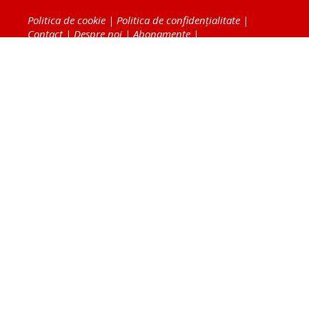
Politica de cookie
|
Politica de confidențialitate
|
Contact
|
Despre noi
|
Abonamente
|
Fototeca Ortodoxiei Românești
Radio TRINITAS
TV TRINITAS
Vestitorul Ortodoxiei
Agenţia de ştiri BASILICA
Patriarhia Română
Catedrala Mântuirii Neamului
BASILICA Travel
Serviciul de Colportaj Bisericesc
Atelierele Patriarhiei
Tipografia Cărţilor Bisericeşti
Conținutul și design-ul site-ului, toate informaţiile
publicate pe site de Ziarul Lumina sunt protejate de