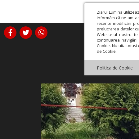
Ziarul Lumina utilizea
informăm că ne-am actu
recente modificări pr
prelucrarea datelor cu
Website-ul nostru te 
continuarea navigării 
Cookie. Nu uita totuși 
de Cookie.
Politica de Cookie