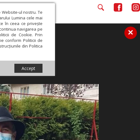
e Website-ul nostru. Te
iarului Lumina cele mai
ce în ceea ce privește
a continua navigarea pe
×
iticii de Cookie. Prin
ie conform Politicii de
trucțiunile din Politica
Accept