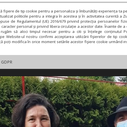
ză fişiere de tip cookie pentru a personaliza și îmbunătăți experiența ta p
alizat politicile pentru a integra în acestea și în activitatea curentă a Z
opuse de Regulamentul (UE) 2016/679 privind protecția persoanelor fizi
 caracter personal și privind libera circulație a acestor date. Înainte de 
rugăm să aloci timpul necesar pentru a citi și înțelege conținutul Pol
pe Website-ul nostru confirmi acceptarea utilizării fişierelor de tip cook
că poți modifica în orice moment setările acestor fişiere cookie urmând ins
GDPR