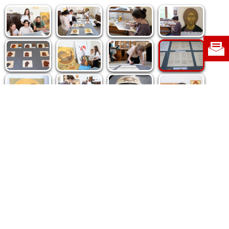
Politica de cookie
|
Politica de confidențialitate
|
Contact
|
Despre noi
|
Abonamente
|
Fototeca Ortodoxiei Românești
Radio TRINITAS
TV TRINITAS
Vestitorul Ortodoxiei
Agenţia de ştiri BASILICA