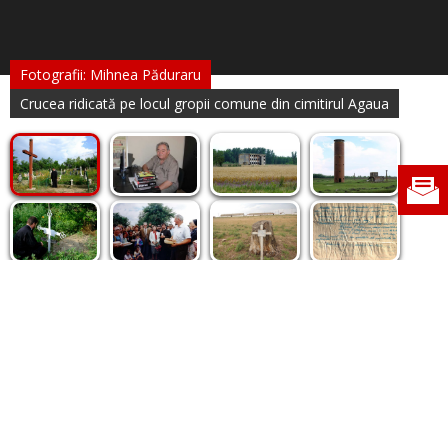
Fotografii: Mihnea Păduraru
Crucea ridicată pe locul gropii comune din cimitirul Agaua
Politica de cookie
|
Politica de confidențialitate
|