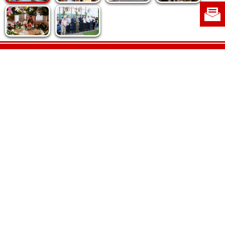
Politica de cookie
|
Politica de confidențialitate
|
Contact
|
Despre noi
|
Abonamente
|
Fototeca Ortodoxiei Românești
Radio TRINITAS
TV TRINITAS
Vestitorul Ortodoxiei
Agenţia de ştiri BASILICA
Patriarhia Română
Catedrala Mântuirii Neamului
BASILICA Travel
Serviciul de Colportaj Bisericesc
Atelierele Patriarhiei