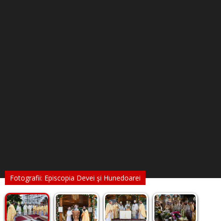
Fotografii: Episcopia Devei şi Hunedoarei