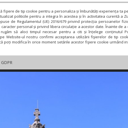
ză fişiere de tip cookie pentru a personaliza și îmbunătăți experiența ta p
alizat politicile pentru a integra în acestea și în activitatea curentă a Z
opuse de Regulamentul (UE) 2016/679 privind protecția persoanelor fizi
 caracter personal și privind libera circulație a acestor date. Înainte de 
rugăm să aloci timpul necesar pentru a citi și înțelege conținutul Pol
pe Website-ul nostru confirmi acceptarea utilizării fişierelor de tip cook
că poți modifica în orice moment setările acestor fişiere cookie urmând ins
GDPR