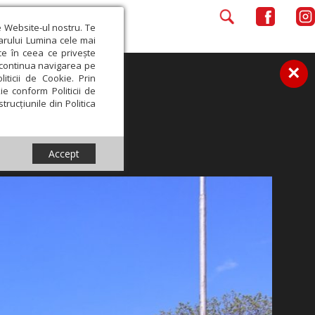
e Website-ul nostru. Te
iarului Lumina cele mai
ce în ceea ce privește
a continua navigarea pe
×
iticii de Cookie. Prin
ie conform Politicii de
trucțiunile din Politica
Accept