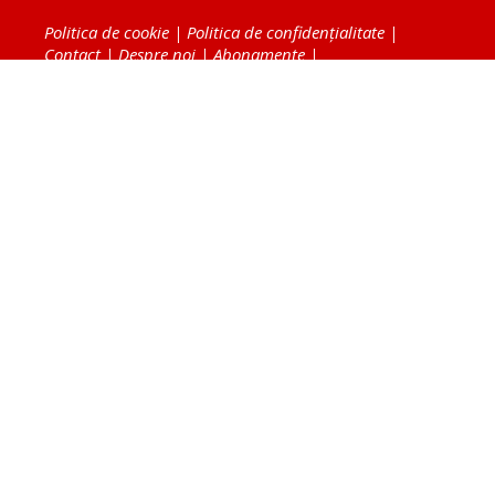
Politica de cookie
|
Politica de confidențialitate
|
Contact
|
Despre noi
|
Abonamente
|
Fototeca Ortodoxiei Românești
Radio TRINITAS
TV TRINITAS
Vestitorul Ortodoxiei
Agenţia de ştiri BASILICA
Patriarhia Română
Catedrala Mântuirii Neamului
BASILICA Travel
Serviciul de Colportaj Bisericesc
Atelierele Patriarhiei
Tipografia Cărţilor Bisericeşti
Conținutul și design-ul site-ului, toate informaţiile
publicate pe site de Ziarul Lumina sunt protejate de