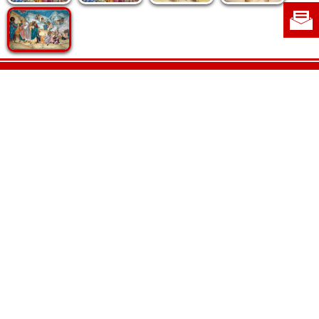
Politica de cookie
|
Politica de confidențialitate
|
Contact
|
Despre noi
|
Abonamente
|
Fototeca Ortodoxiei Românești
Radio TRINITAS
TV TRINITAS
Vestitorul Ortodoxiei
Agenţia de ştiri BASILICA
Patriarhia Română
Catedrala Mântuirii Neamului
BASILICA Travel
Serviciul de Colportaj Bisericesc
Atelierele Patriarhiei