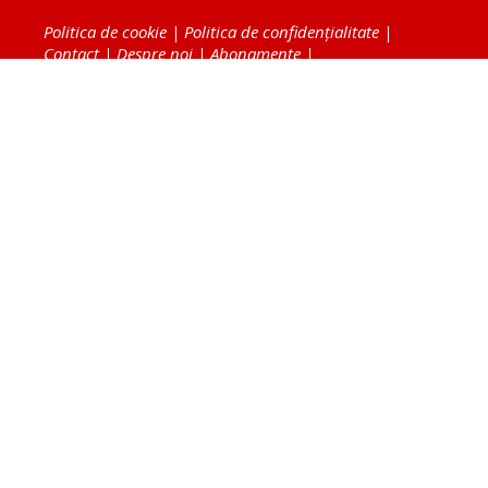
Politica de cookie
|
Politica de confidențialitate
|
Contact
|
Despre noi
|
Abonamente
|
Fototeca Ortodoxiei Românești
Radio TRINITAS
TV TRINITAS
Vestitorul Ortodoxiei
Agenţia de ştiri BASILICA
Patriarhia Română
Catedrala Mântuirii Neamului
BASILICA Travel
Serviciul de Colportaj Bisericesc
Atelierele Patriarhiei
Tipografia Cărţilor Bisericeşti
Conținutul și design-ul site-ului, toate informaţiile
publicate pe site de Ziarul Lumina sunt protejate de