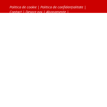
Politica de cookie
|
Politica de confidențialitate
|
Contact
|
Despre noi
|
Abonamente
|
Fototeca Ortodoxiei Românești
Radio TRINITAS
TV TRINITAS
Vestitorul Ortodoxiei
Agenţia de ştiri BASILICA
Patriarhia Română
Catedrala Mântuirii Neamului
BASILICA Travel
Serviciul de Colportaj Bisericesc
Atelierele Patriarhiei
Tipografia Cărţilor Bisericeşti
Conținutul și design-ul site-ului, toate informaţiile
publicate pe site de Ziarul Lumina sunt protejate de