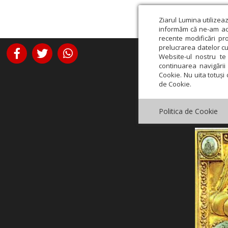
Ziarul Lumina utilizea
informăm că ne-am actu
recente modificări pr
prelucrarea datelor cu
Website-ul nostru te 
continuarea navigării 
Cookie. Nu uita totuși 
de Cookie.
Politica de Cookie