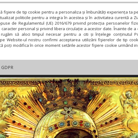
ză fişiere de tip cookie pentru a personaliza și îmbunătăți experiența ta p
alizat politicile pentru a integra în acestea și în activitatea curentă a Z
opuse de Regulamentul (UE) 2016/679 privind protecția persoanelor fizi
 caracter personal și privind libera circulație a acestor date. Înainte de 
rugăm să aloci timpul necesar pentru a citi și înțelege conținutul Pol
pe Website-ul nostru confirmi acceptarea utilizării fişierelor de tip cook
că poți modifica în orice moment setările acestor fişiere cookie urmând ins
GDPR